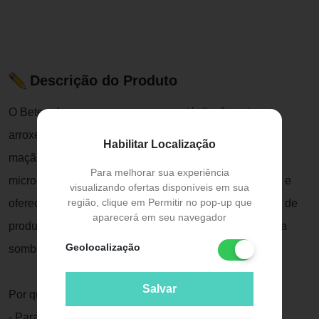
Descrição do Produto
O Beterraba, como o nome mesmo já diz, é um tom
arroxeado, que fica lindo para dar um ar de saúde nas
Habilitar Localização
maçãs do rosto! A textura ultrafina, com partículas
Para melhorar sua experiência
micronizadas que aderem melhor à pele, é confortável e
visualizando ofertas disponíveis em sua
região, clique em Permitir no pop-up que
oferece acabamento bem natural. Extra: se você gosta de
aparecerá em seu navegador
produtos versáteis, aproveite esse blush para criar uma
Geolocalização
sombra.
Salvar
Por que amamos?
- Para todos os tons de pele