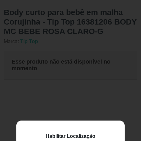
Body curto para bebê em malha
Corujinha - Tip Top 16381206 BODY
MC BEBE ROSA CLARO-G
Marca:
Tip Top
Esse produto não está disponível no
momento
Habilitar Localização