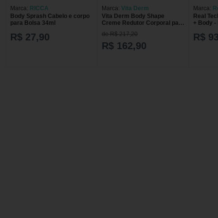
Marca:
RICCA
Marca:
Vita Derm
Marca:
R
Body Sprash Cabelo e corpo
Vita Derm Body Shape
Real Tec
para Bolsa 34ml
Creme Redutor Corporal para
+ Body -
Massagem 1Kg
Maquia
de R$ 217,20
R$ 27,90
R$ 93
R$ 162,90