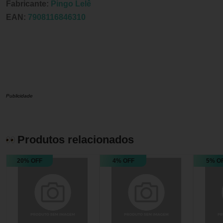
Fabricante:
Pingo Lelê
EAN:
7908116846310
Publicidade
Produtos relacionados
20% OFF
4% OFF
5% O