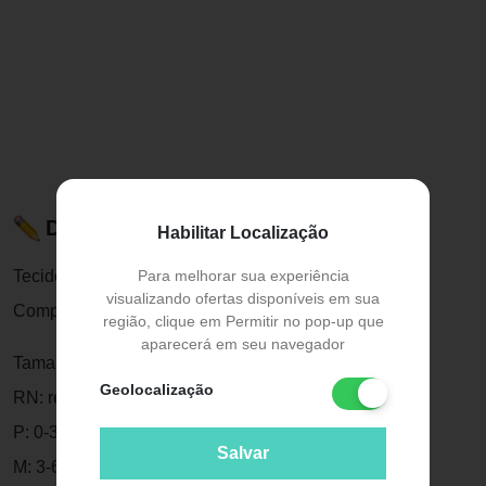
Descrição do Produto
Habilitar Localização
Tecido: Suedine
Para melhorar sua experiência
visualizando ofertas disponíveis em sua
Composição: 100% Algodão
região, clique em Permitir no pop-up que
aparecerá em seu navegador
Tamanhos:
Geolocalização
RN: recém nascido - até 52cm
P: 0-3 meses - até 62cm
Salvar
M: 3-6 meses - até 67cm