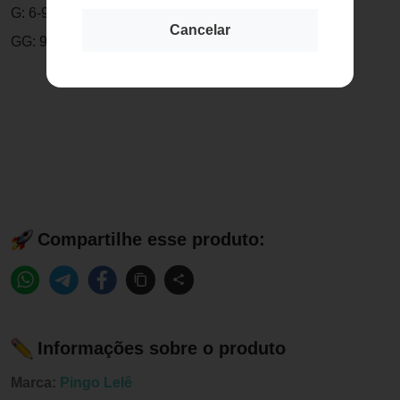
G: 6-9 meses - até 72cm
Cancelar
GG: 9-12 meses - até 77cm
Compartilhe esse produto:
Informações sobre o produto
Marca:
Pingo Lelê