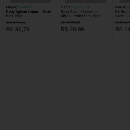
Marca:
Labotrat
Marca:
Salon Line
Marca:
M
Body Splash Labotrat Belle
Body Splash Salon Line
Kit Baun
Pink 190ml
Xêrosa Poder Pink 200ml
Creme p
Splash +
de R$ 45,99
de R$ 30,49
de R$ 14
Madress
R$ 36,79
R$ 28,99
R$ 1