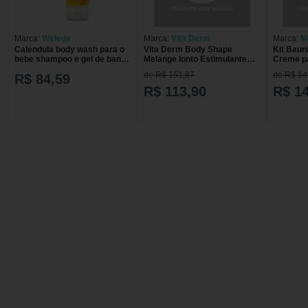
Marca:
Weleda
Marca:
Vita Derm
Marca:
M
Calendula body wash para o
Vita Derm Body Shape
Kit Baun
bebe shampoo e gel de banho
Melange Ionto Estimulante
Creme p
- 200ml
para Massagem Corporal
Splash +
de R$ 151,87
de R$ 14
R$ 84,59
500g
Madress
R$ 113,90
R$ 1