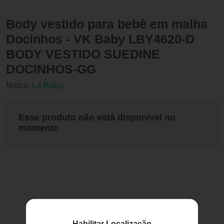
Body vestido para bebê em malha
Docinhos - VK Baby LBY4620-D
BODY VESTIDO SUEDINE
DOCINHOS-GG
Marca:
La Baby
Esse produto não está disponível no
momento
Habilitar Localização