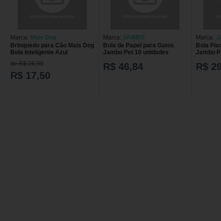
Marca:
Mais Dog
Marca:
JAMBO
Marca:
J
Brinquedo para Cão Mais Dog
Bola de Papel para Gatos
Bola Pis
Bola Inteligente Azul
Jambo Pet 10 unidades
Jambo Pe
de R$ 26,99
R$ 46,84
R$ 29
R$ 17,50