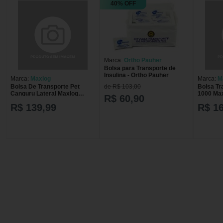
40% OFF
Marca:
Ortho Pauher
Bolsa para Transporte de
Insulina - Ortho Pauher
Marca:
Maxlog
Marca:
M
Bolsa De Transporte Pet
Bolsa Tr
de R$ 103,00
Canguru Lateral Maxlog
1000 Ma
R$ 60,90
BOLSA TRANSPORTE PET
BOLSA 
R$ 139,99
R$ 1
CANGURU LATERAL MAX
PASSEI