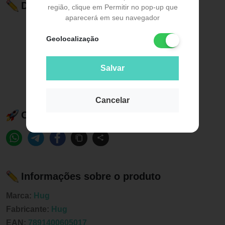
Descrição do Produto
região, clique em Permitir no pop-up que
aparecerá em seu navegador
Geolocalização
Salvar
Cancelar
Compartilhe esse produto:
Informações sobre o produto
Marca:
Hug
Fabricante:
Hug
EAN:
7891400605017