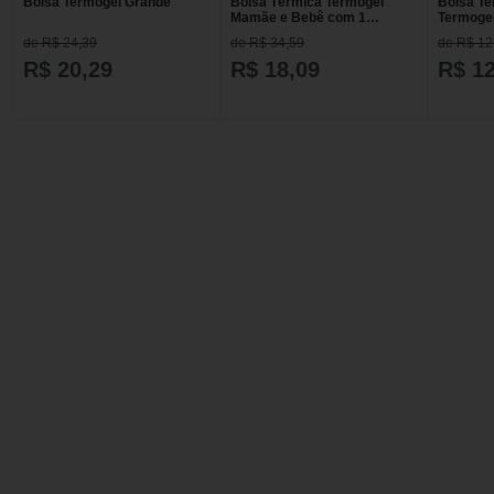
Bolsa Termogel Grande
Bolsa Térmica Termogel
Bolsa Te
Mamãe e Bebê com 1
Termogel
unidade
de R$ 24,39
de R$ 34,59
de R$ 12
R$ 20,29
R$ 18,09
R$ 12