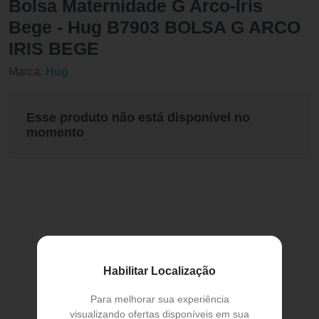
Bolsa Maternidade G Arco-Íris
Bege - Hug B7903 BOLSA G ARCO
IRIS BEGE
Marca:
Hug
Esse produto não está disponível no
momento
Habilitar Localização
Para melhorar sua experiência
visualizando ofertas disponíveis em sua