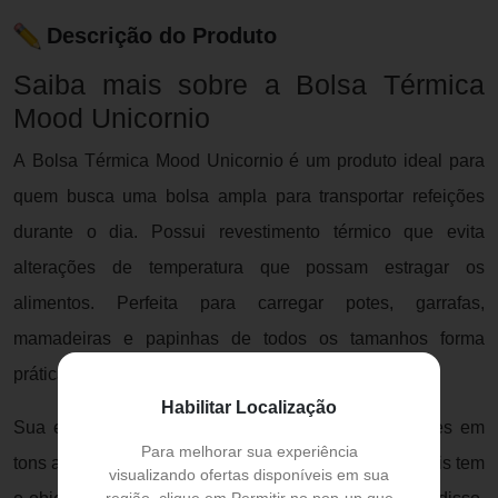
Descrição do Produto
Saiba mais sobre a Bolsa Térmica
Mood Unicornio
A Bolsa Térmica Mood Unicornio é um produto ideal para
quem busca uma bolsa ampla para transportar refeições
durante o dia. Possui revestimento térmico que evita
alterações de temperatura que possam estragar os
alimentos. Perfeita para carregar potes, garrafas,
mamadeiras e papinhas de todos os tamanhos forma
prática.
Habilitar Localização
Sua estampa de unicórnios em branco com detalhes em
Para melhorar sua experiência
tons azul e fundo escrito com trechos de livros e jornais tem
visualizando ofertas disponíveis em sua