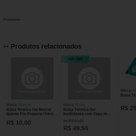
Publicidade
Produtos relacionados
19% OFF
Marca:
C
Bolsa Té
Marca:
Mercur
Marca:
Buba
R$ 25
Bolsa Termica Gel Mercur
Bolsa Térmica Gel
Quente Frio Pequena Único
Instântanea com Capa de
Único
Pelúcia Unicórnio
de R$ 61,92
R$ 10,00
R$ 49,54