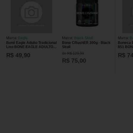
Marca:
Eagle
Marca:
Black Skull
Marca:
B
Boné Eagle Adulto Tradicional
Bone CRushER 300g - Black
Boneca B
Liso BONE EAGLE ADULTO
Skull
851 BON
MASC TRADICIONAL LISO
MEDICA 
de R$ 129,90
R$ 49,90
R$ 74
R$ 75,00