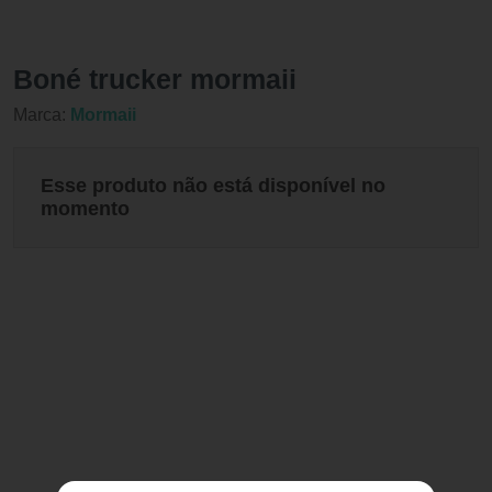
Boné trucker mormaii
Marca:
Mormaii
Esse produto não está disponível no
momento