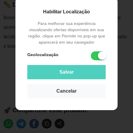
Descrição do Produto
Habilitar Localização
Boné trucker mormaii, unindo estilo e qualidade, para te
Para melhorar sua experiência
acompanhar nos seus melhores momentos.
visualizando ofertas disponíveis em sua
região, clique em Permitir no pop-up que
tecido microfibra, tela e frontal sublimado e aplique silkado
aparecerá em seu navegador
e bordado eva.
Geolocalização
Salvar
Cancelar
Compartilhe esse produto: