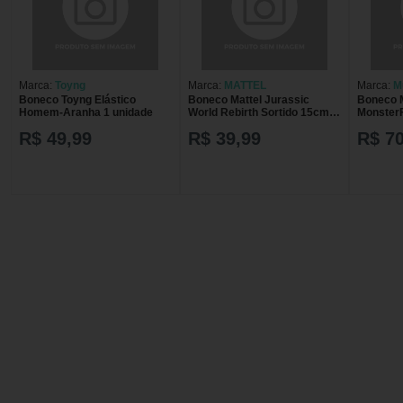
Marca:
Toyng
Marca:
MATTEL
Marca:
M
Boneco Toyng Elástico
Boneco Mattel Jurassic
Boneco M
Homem-Aranha 1 unidade
World Rebirth Sortido 15cm 1
MonsterF
unidade
Sortido 
R$ 49,99
R$ 39,99
R$ 70