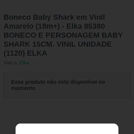
Boneco Baby Shark em Vinil
Amarelo (18m+) - Elka 85380
BONECO E PERSONAGEM BABY
SHARK 15CM. VINIL UNIDADE
(1120) ELKA
Marca:
Elka
Esse produto não está disponível no
momento