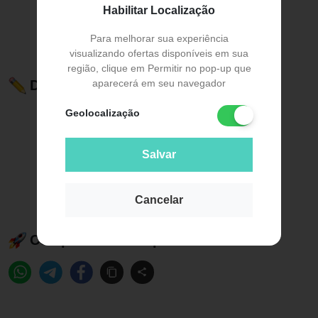
Habilitar Localização
Para melhorar sua experiência
visualizando ofertas disponíveis em sua
região, clique em Permitir no pop-up que
aparecerá em seu navegador
Descrição do Produto
Geolocalização
Salvar
Cancelar
Compartilhe esse produto: