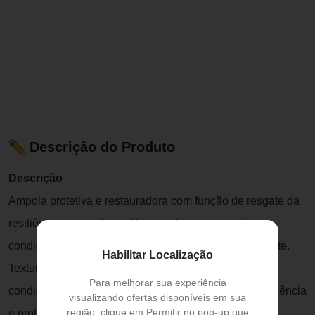
Descrição do Produto
Descrição
Ampola protetiva e restauradora com função de resgate da
resiliência e nutrição da fibra capilar com agente que
condiciona suavemente e que respeita o meio ambiente.
Habilitar Localização
Textura leve e gelificada com amido modificado que
Para melhorar sua experiência
condiciona e reduz o atrito entre os fios, trazendo resiliência
visualizando ofertas disponíveis em sua
região, clique em Permitir no pop-up que
e proteção a fibra capilar.