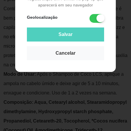
aparecerá em seu navegador
Contém amino silicone em forma de nano emulsão que é
Geolocalização
bem pequena e não forma depósitos indesejáveis na fibra
capilar. Ajuda na proteção térmica, antipoluição, anti frizz e
Salvar
no efeito de restauração. Contém zemea, que protege a
microbiota do couro cabeludo e tem ação umectante e
Cancelar
protetiva da fibra, mantem a limpeza por mais tempo, auxilia
na cremosidade da espuma.
Modo de Usar:
Após o Shampoo de Coco LCS, aplique a
ampola no cabelo úmido e deixe agir de 5 a 10 minutos,
enxague e condicione. Uso de 1 a 2 vezes na semana.
Composição: Aqua, Cetearyl alcohol, Stearamidopropyl
dimethylamine, Hydroxypropyl starch phosphate,
Propanediol, Ceteareth-20, Tocopherol, *Cocos nucifera
(Coconut) Oil, Amodimethicone, Trideceth-12,