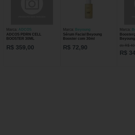
Marca:
ADCOS
Marca:
Beyoung
Marca:
B
ADCOS PDRN CELL
Sérum Facial Beyoung
Boosterg
BOOSTER 30ML
Booster com 30ml
de R$ 40
R$ 359,00
R$ 72,90
R$ 34