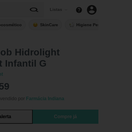
Listas
ocosmético
SkinCare
Higiene Pessoal
Fi
ob Hidrolight
 Infantil G
ht
59
vendido por
Farmácia Indiana
alerta
Compre já