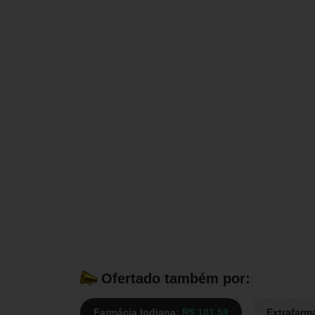
Ofertado também por:
Farmácia Indiana:
R$ 181,59
Extrafarm