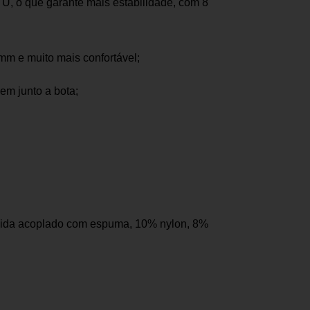
e U, o que garante mais estabilidade, com 8
mm e muito mais confortável;
dem junto a bota;
mida acoplado com espuma, 10% nylon, 8%