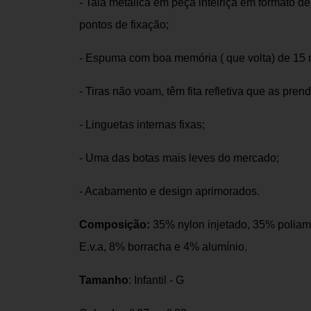
- Tala metálica em peça inteiriça em formato d
pontos de fixação;
- Espuma com boa memória ( que volta) de 15 
- Tiras não voam, têm fita refletiva que as pren
- Linguetas internas fixas;
- Uma das botas mais leves do mercado;
- Acabamento e design aprimorados.
Composição:
35% nylon injetado, 35% polia
E.v.a, 8% borracha e 4% alumínio.
Tamanho
: Infantil - G