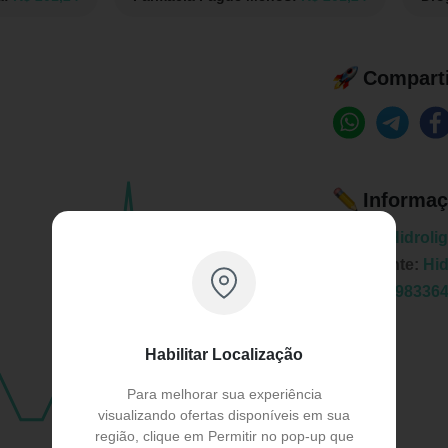
Comparti
Informaç
Marca:
Hidrolig
Fabricante:
Hid
EAN:
7898336
Habilitar Localização
Para melhorar sua experiência
visualizando ofertas disponíveis em sua
região, clique em Permitir no pop-up que