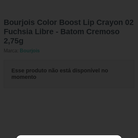
Bourjois Color Boost Lip Crayon 02
Fuchsia Libre - Batom Cremoso
2,75g
Marca:
Bourjois
Esse produto não está disponível no
momento