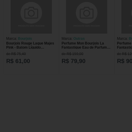
Marca:
Bourjois
Marca:
Outras
Marca:
B
Bourjois Rouge Laque Majes
Perfume Mon Bourjois La
Perfume 
Pink - Batom Líquido
Fantastique Eau de Parfum
Fantasti
Cintilante
Feminino 50ml COL MON
50ml + N
de R$ 75,40
de R$ 159,00
de R$ 12
BOURJOIS LA FANTASTIQUE
EAU DE P
R$ 61,00
R$ 79,90
R$ 90