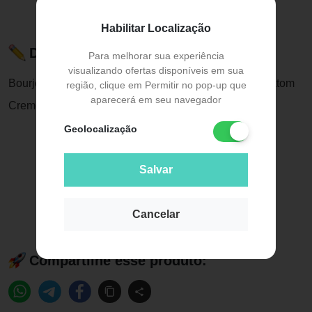
Habilitar Localização
Descrição do Produto
Para melhorar sua experiência
visualizando ofertas disponíveis em sua
Bourjois Color Boost Lip Crayon 02 Fuchsia Libre - Batom
região, clique em Permitir no pop-up que
aparecerá em seu navegador
Cremoso 2,75g
Geolocalização
Salvar
Cancelar
Compartilhe esse produto: