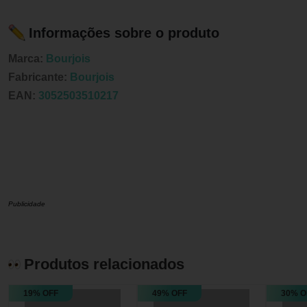
Informações sobre o produto
Marca:
Bourjois
Fabricante:
Bourjois
EAN:
3052503510217
Publicidade
Produtos relacionados
19% OFF
49% OFF
30% O