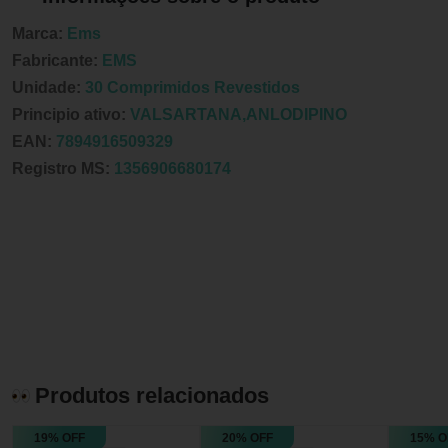
Marca:
Ems
Fabricante:
EMS
Unidade:
30 Comprimidos Revestidos
Principio ativo:
VALSARTANA,ANLODIPINO
EAN:
7894916509329
Registro MS:
1356906680174
Produtos relacionados
19% OFF
20% OFF
15% O