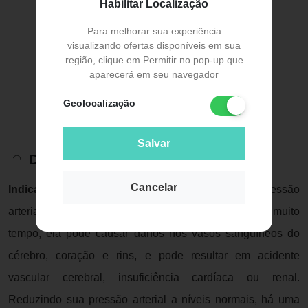
Habilitar Localização
Para melhorar sua experiência
visualizando ofertas disponíveis em sua
região, clique em Permitir no pop-up que
aparecerá em seu navegador
Geolocalização
Salvar
Descrição do Produto
Cancelar
Indicação:
Brasart Bcc é utilizado para tratar a pressão
arterial alta. Se a pressão arterial alta persistir por muito
tempo, ela pode causar danos nos vasos sanguíneos do
cérebro, coração e rins, e pode resultar em acidente
vascular cerebral, insuficiência cardíaca ou renal.
Reduzindo sua pressão arterial a níveis normais, há uma