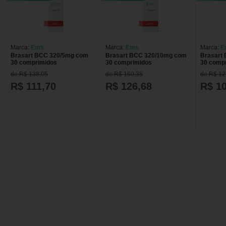
Marca:
Ems
Marca:
Ems
Marca:
E
Brasart BCC 320/5mg com
Brasart BCC 320/10mg com
Brasart
30 comprimidos
30 comprimidos
30 comp
de R$ 138,05
de R$ 160,35
de R$ 12
R$ 111,70
R$ 126,68
R$ 1