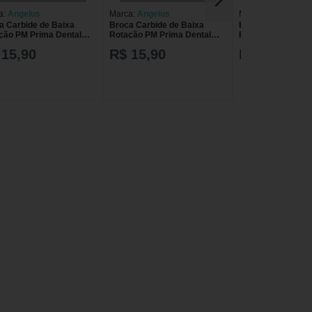
a:
Angelus
Marca:
Angelus
Marca:
Angelus
a Carbide de Baixa
Broca Carbide de Baixa
Broca Carbide de
ção PM Prima Dental
Rotação PM Prima Dental
Rotação PM Prima
lus 8
Angelus 8H3
Angelus 1557
 15,90
R$ 15,90
R$ 15,90