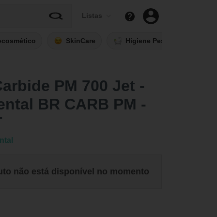
Listas
ocosmético
SkinCare
Higiene Pessoal
Fi
arbide PM 700 Jet -
ental BR CARB PM -
T
ntal
uto não está disponível no momento