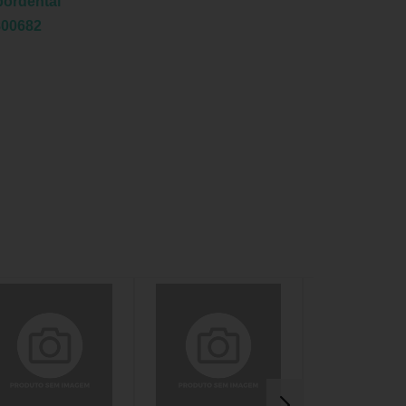
bordental
800682