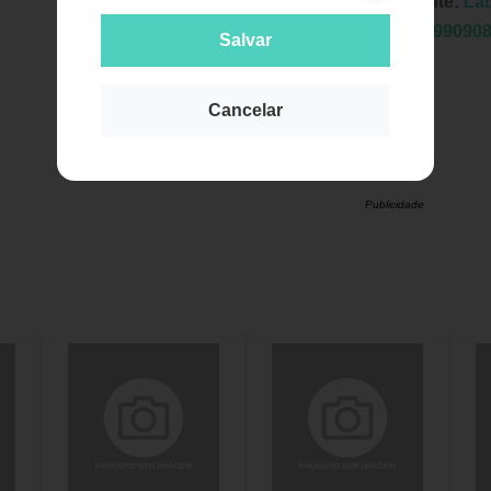
Fabricante:
La
EAN:
7899090
Salvar
Cancelar
Publicidade