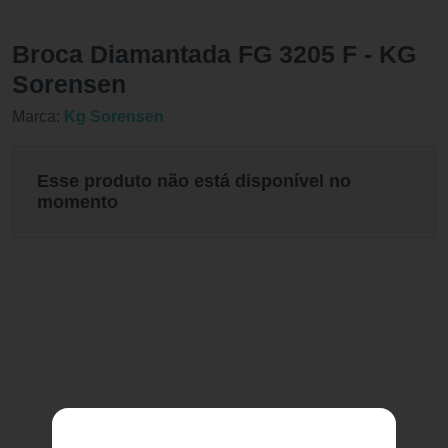
Broca Diamantada FG 3205 F - KG
Sorensen
Marca:
Kg Sorensen
Esse produto não está disponível no
momento