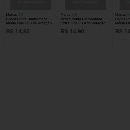
Marca:
KG
Marca:
KG
Marca:
K
Broca Ponta Diamantada
Broca Ponta Diamantada
Broca P
Média Fina FG Alta Rotação
Extra Fina FG Alta Rotação
Média Fi
Diamond KG 3098MF
Diamond KG 3131FF
Diamond
R$ 14,90
R$ 14,90
R$ 14