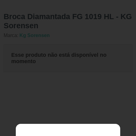
Broca Diamantada FG 1019 HL - KG
Sorensen
Marca:
Kg Sorensen
Esse produto não está disponível no
momento