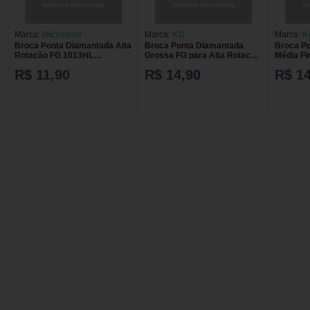
Marca:
Microdont
Marca:
KG
Marca:
K
Broca Ponta Diamantada Alta
Broca Ponta Diamantada
Broca P
Rotação FG 1013HL
Grossa FG para Alta Rotação
Média Fi
Microdont
Diamond KG 1031G
Diamond
R$ 11,90
R$ 14,90
R$ 14