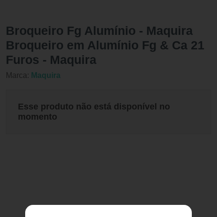
Broqueiro Fg Alumínio - Maquira
Broqueiro em Alumínio Fg & Ca 21
Furos - Maquira
Marca:
Maquira
Esse produto não está disponível no
momento