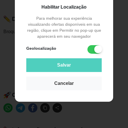
Habilitar Localização
Descrição do Produto
Para melhorar sua experiência
visualizando ofertas disponíveis em sua
região, clique em Permitir no pop-up que
Broqueiro Fg Alumínio - Maquir
aparecerá em seu navegador
Geolocalização
Salvar
Cancelar
Compartilhe esse produto: