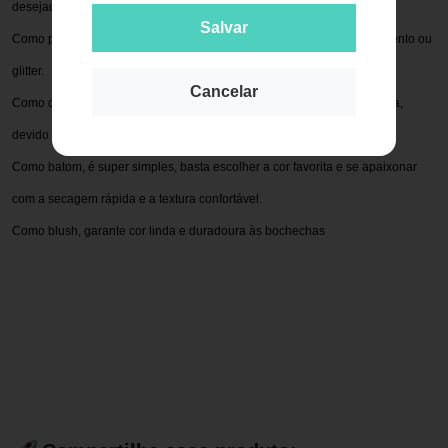
desejada.
Salvar
Como primer, potencializa e aumenta a durabilidade da sombra, pigmento ou
glitter.
Cancelar
Como delineador, é possível fazer delineados de forma prática e rápida,
devido a textura cremosa e a ultra pigmentação.
Como batom, é super simples, basta escolher a cor favorita e se apaixonar
com a secagem rápida e a textura confortável.
Como blush, garante cor linda e duradoura às bochechas