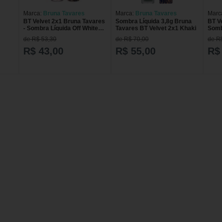
Marca:
Bruna Tavares
Marca:
Bruna Tavares
Marc
BT Velvet 2x1 Bruna Tavares
Sombra Líquida 3,8g Bruna
BT V
- Sombra Líquida Off White
Tavares BT Velvet 2x1 Khaki
Somb
3ml
de R$ 53,30
de R$ 70,00
de R
R$ 43,00
R$ 55,00
R$