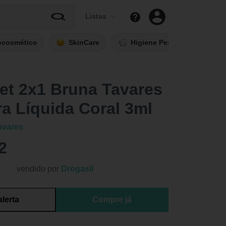
Listas
ocosmético
SkinCare
Higiene Pessoal
Fi
et 2x1 Bruna Tavares
a Líquida Coral 3ml
avares
2
vendido por
Drogasil
alerta
Compre já