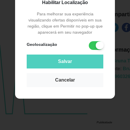
Habilitar Localização
Comparti
Para melhorar sua experiência
visualizando ofertas disponíveis em sua
região, clique em Permitir no pop-up que
aparecerá em seu navegador
Geolocalização
Informaç
Marca:
Bruna T
Salvar
Fabricante:
Br
EAN:
7896032
Cancelar
Publicidade