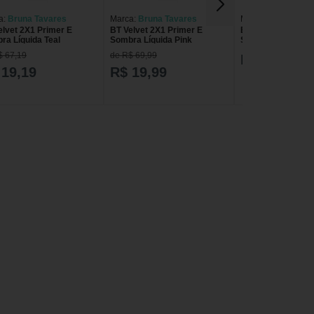
a:
Bruna Tavares
Marca:
Bruna Tavares
Marca:
Bruna Tava
elvet 2X1 Primer E
BT Velvet 2X1 Primer E
BT Velvet 2X1 Pri
ra Líquida Teal
Sombra Líquida Pink
Sombra Líquida B
$ 67,19
de R$ 69,99
R$ 44,99
 19,19
R$ 19,99