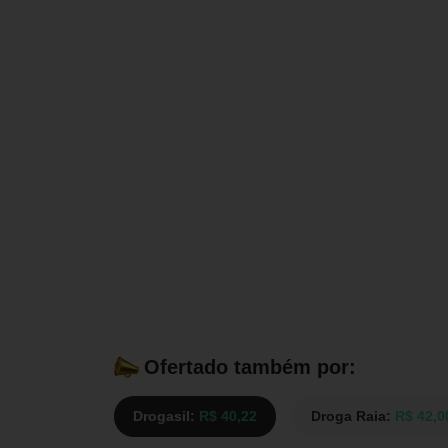
Ofertado também por:
Drogasil:
R$ 40,22
Droga Raia:
R$ 42,0