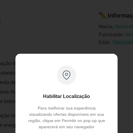
Informaç
;
Marca:
Nutriva
Fabricante:
Nut
EAN:
7802406
ção de vitaminas e nutrientes naturais
judando no ganho de energia, para
a perda de peso. Sempre com uma
Publicidade
dade física, o BurnFlex vem no auxilio da
Habilitar Localização
r todos.
Para melhorar sua experiência
visualizando ofertas disponíveis em sua
ação única e exclusiva fazem com que o
região, clique em Permitir no pop-up que
energia, para dar vigor e força,
aparecerá em seu navegador