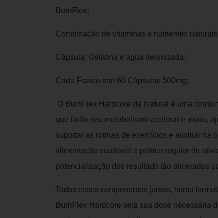
BurnFlex;
Combinação de vitaminas e nutrientes naturais
Cápsula: Gelatina e água deionizada;
Cada Frasco tem 60 Cápsulas 500mg;
O BurnFlex Hardcore da Natural é uma combina
que farão seu metabolismo acelerar e muito, a
suportar as rotinas de exercícios e auxiliar n
alimentação saudável e prática regular de ativi
potencialização dos resultado tão almejados po
Todos esses componentes juntos, numa formul
BurnFlex Hardcore seja sua dose necessária de 