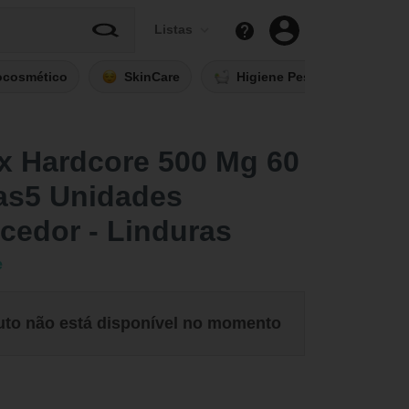
Listas
ocosmético
SkinCare
Higiene Pessoal
Fi
x Hardcore 500 Mg 60
as5 Unidades
cedor - Linduras
e
uto não está disponível no momento