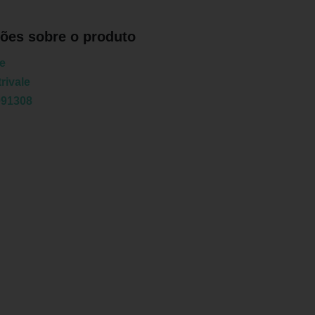
ões sobre o produto
le
rivale
091308