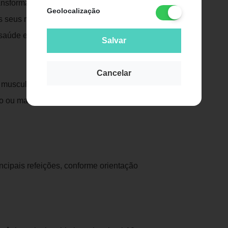
nsformando seu corpo, derretendo as tão
Geolocalização
 seus resultados sejam visíveis e
saúde e disposição.
Salvar
Cancelar
muscular;
 ou manutenção do peso;
incipais refeições, conforme orientação