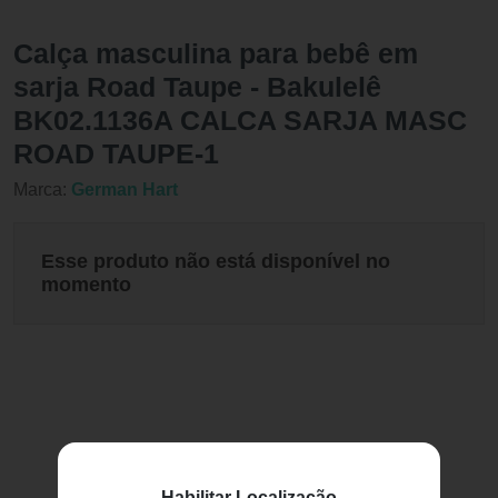
Calça masculina para bebê em
sarja Road Taupe - Bakulelê
BK02.1136A CALCA SARJA MASC
ROAD TAUPE-1
Marca:
German Hart
Esse produto não está disponível no
momento
Habilitar Localização