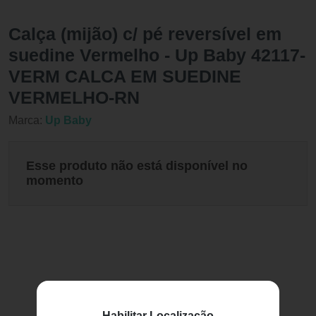
Calça (mijão) c/ pé reversível em
suedine Vermelho - Up Baby 42117-
VERM CALCA EM SUEDINE
VERMELHO-RN
Marca:
Up Baby
Esse produto não está disponível no
momento
Habilitar Localização