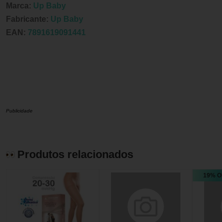
Marca:
Up Baby
Fabricante:
Up Baby
EAN:
7891619091441
Publicidade
Produtos relacionados
19% O