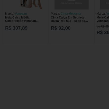
Marca:
Venosan
Marca:
Cinta Moderna
Marca:
V
Meia Calça Média
Cinta Calça Em Setinete
Meia-Cal
Compressão Venosan
Baixa REF 533 - Bege 48
Venosan
Ultraline 4000 20-30 AT PE
Unico Cor: Unico Tam: 48 48
Aberto -
de R$ 45
R$ 307,89
R$ 92,00
Aberto - Bege - M
Unico
R$ 3