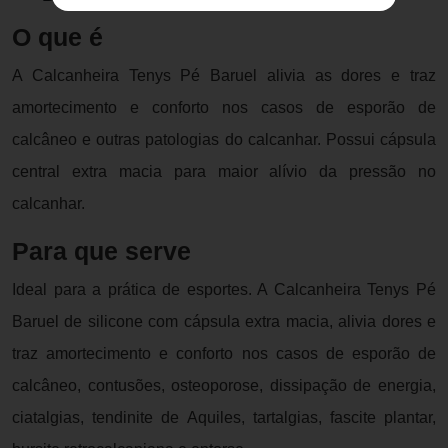
O que é
A Calcanheira Tenys Pé Baruel alivia as dores e traz
amortecimento e conforto nos casos de esporão de
calcâneo e outras patologias do calcanhar. Possui cápsula
central extra macia para maior alívio da pressão no
calcanhar.
Para que serve
Ideal para a prática de esportes. A Calcanheira Tenys Pé
Baruel de silicone com cápsula extra macia, alivia dores e
traz amortecimento e conforto nos casos de esporão de
calcâneo, contusões, osteoporose, dissipação de energia,
ciatalgias, tendinite de Aquiles, tartalgias, fascite plantar,