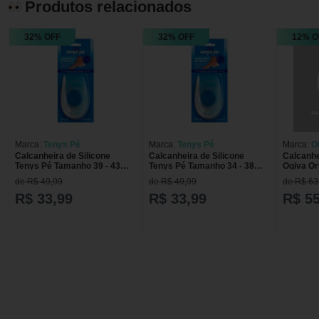
Produtos relacionados
32% OFF
32% OFF
12% O
Marca:
Tenys Pé
Marca:
Tenys Pé
Marca:
O
Calcanheira de Silicone
Calcanheira de Silicone
Calcanhe
Tenys Pé Tamanho 39 - 43
Tenys Pé Tamanho 34 - 38
Ogiva Or
com 1 Par
com 1 Par
de R$ 49,99
de R$ 49,99
de R$ 63
R$ 33,99
R$ 33,99
R$ 55