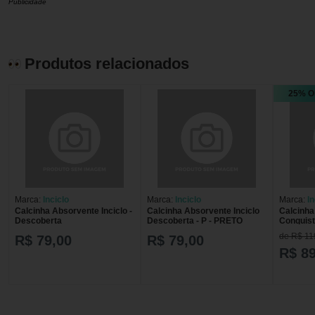
Publicidade
Produtos relacionados
25% O
Marca:
Inciclo
Marca:
Inciclo
Marca:
In
Calcinha Absorvente Inciclo -
Calcinha Absorvente Inciclo
Calcinha
Descoberta
Descoberta - P - PRETO
Conquist
de R$ 11
R$ 79,00
R$ 79,00
R$ 89