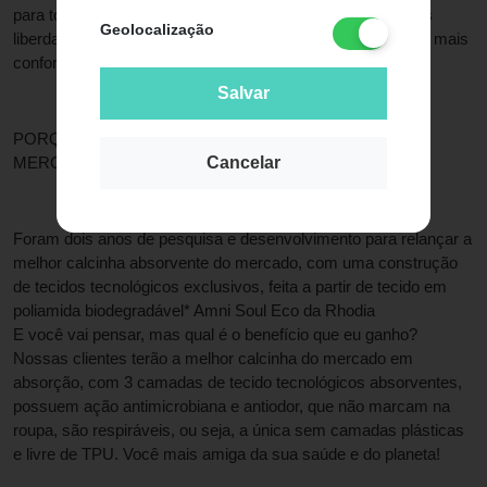
para todos os corpos, então fique tranquila! Você com mais 
Geolocalização
liberdade para realizar todas as suas atividades com muito mais 
conforto e segurança.
Salvar
PORQUE É A MELHOR CALCINHA ABSORVENTE DO 
Cancelar
MERCADO
Foram dois anos de pesquisa e desenvolvimento para relançar a 
melhor calcinha absorvente do mercado, com uma construção 
de tecidos tecnológicos exclusivos, feita a partir de tecido em 
poliamida biodegradável* Amni Soul Eco da Rhodia
E você vai pensar, mas qual é o benefício que eu ganho? 
Nossas clientes terão a melhor calcinha do mercado em 
absorção, com 3 camadas de tecido tecnológicos absorventes, 
possuem ação antimicrobiana e antiodor, que não marcam na 
roupa, são respiráveis, ou seja, a única sem camadas plásticas 
e livre de TPU. Você mais amiga da sua saúde e do planeta!