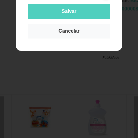
Fabricante:
Bic
EAN:
7900000
Salvar
Cancelar
Publicidade