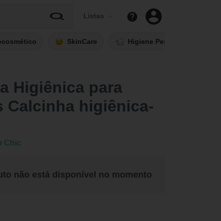
Listas
ocosmético
SkinCare
Higiene Pessoal
Fi
a Higiênica para
 Calcinha higiênica-
o Chic
uto não está disponível no momento