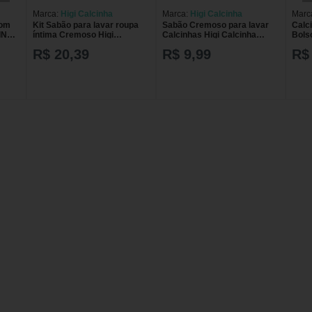
Marca:
Higi Calcinha
Marca:
Higi Calcinha
Marc
Com
Kit Sabão para lavar roupa
Sabão Cremoso para lavar
Calc
CINHA
íntima Cremoso Higi
Calcinhas Higi Calcinha
Bols
 G
Calcinha 300ml + Higi Biquíni
Softcare com 300ml
HELP
R$ 20,39
R$ 9,99
R$
300ml