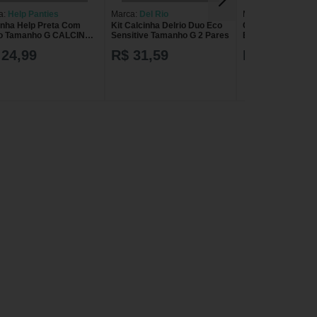
a:
Help Panties
Marca:
Del Rio
Marca:
Help Panti
inha Help Preta Com
Kit Calcinha Delrio Duo Eco
Calcinha Help Br
o Tamanho G CALCINHA
Sensitive Tamanho G 2 Pares
Bolso Tamanho P
 PR C/BOLSO TAM G
HELP BR C/BOLS
 24,99
R$ 31,59
R$ 24,99