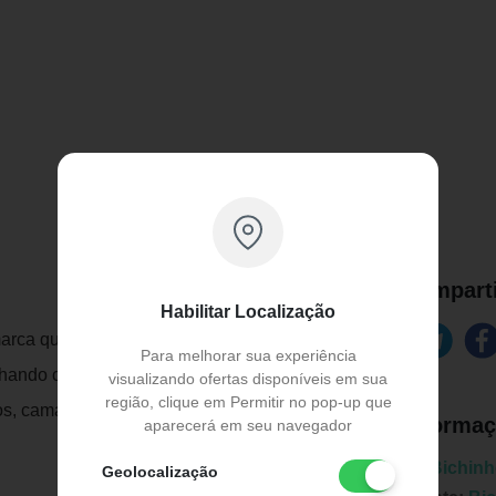
Comparti
Habilitar Localização
rca que procura aliar beleza, conforto e
Para melhorar sua experiência
lhando com 5 linhas, que são separadas
visualizando ofertas disponíveis em sua
região, clique em Permitir no pop-up que
os, camas e ocasiões especiais.
Informaç
aparecerá em seu navegador
Marca:
Bichinh
Geolocalização