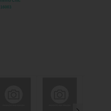
hinho Chic
816003