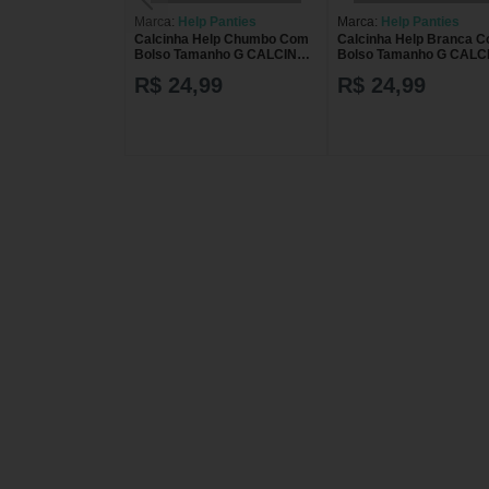
Marca:
Help Panties
Marca:
Help Panties
Calcinha Help Chumbo Com
Calcinha Help Branca 
Bolso Tamanho G CALCINHA
Bolso Tamanho G CAL
HELP CH C/BOLSO TAM G
HELP BR C/BOLSO TAM
R$ 24,99
R$ 24,99