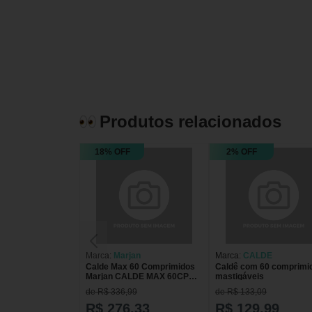
Produtos relacionados
18% OFF
2% OFF
Marca:
Marjan
Marca:
CALDE
Calde Max 60 Comprimidos
Caldê com 60 comprimi
Marjan CALDE MAX 60CP
mastigáveis
MARJAN
de R$ 336,99
de R$ 133,09
R$ 276,33
R$ 129,99