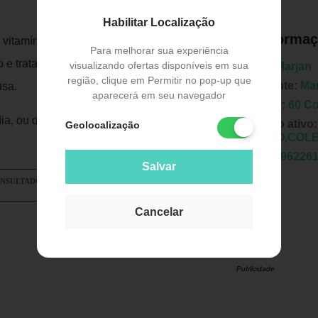
Habilitar Localização
Informaç
vitamínico-mineral em doenças crônicas;
Para melhorar sua experiência
 e tratamento auxiliar na
visualizando ofertas disponíveis em sua
Marca:
Marjan
região, clique em Permitir no pop-up que
Fabricante:
Ma
usa.
aparecerá em seu navegador
Unidade:
60 C
dia, ou de acordo com a orientação do
Principio ativo
Geolocalização
MALATO,COLE
EAN:
7896226
Salvar
ONSULTADO. NÃO USE ESTE MEDICAMENTO EM CASO
Cancelar
Publicidade