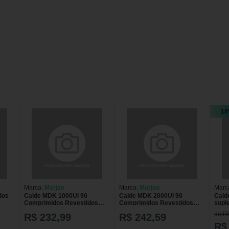
18
Marca:
Marjan
Marca:
Marjan
Marc
dos
Calde MDK 1000UI 90
Calde MDK 2000UI 90
Cald
Comprimidos Revestidos
Comprimidos Revestidos
supl
Marjan CALDE MDK 1000UI
Marjan CALDE MDK 2000UI
cálci
de R
R$ 232,99
R$ 242,59
90CP REV MARJAN
90CP REV MARJAN
comp
R$