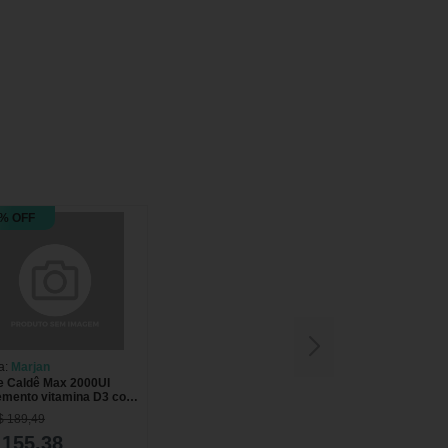
% OFF
a:
Marjan
e Caldê Max 2000UI
emento vitamina D3 com
o e colágeno tipo II 30
$ 189,49
rimidos revestidos
 155,38