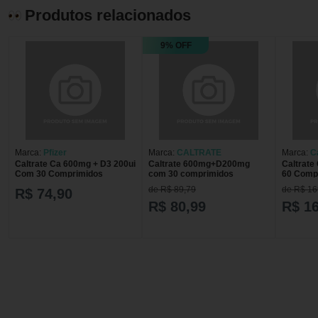
Produtos relacionados
9% OFF
Marca:
Pfizer
Marca:
CALTRATE
Marca:
C
Caltrate Ca 600mg + D3 200ui
Caltrate 600mg+D200mg
Caltrat
Com 30 Comprimidos
com 30 comprimidos
60 Comp
CALTRA
de R$ 89,79
de R$ 16
R$ 74,90
R$ 80,99
R$ 1