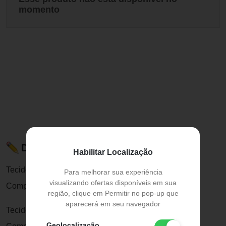
momento
Descrição do Produto
Habilitar Localização
Tecido Camiseta: Malha
Para melhorar sua experiência
visualizando ofertas disponíveis em sua
Composição: 85% Algodão no mínimo
região, clique em Permitir no pop-up que
aparecerá em seu navegador
Tecido Bermuda: Moletinho Jeans
Geolocalização