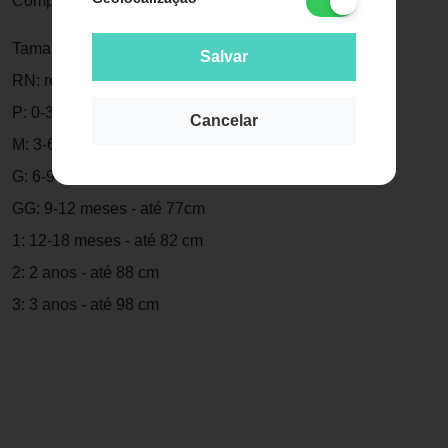
Composição: 91% Algodão 7% Poliéster 2% Elastano
Tamanhos:
Salvar
RN: recém nascido - até 52cm
P: 0-3 meses - até 62cm
Cancelar
M: 3-6 meses - até 67cm
G: 6-9 meses - até 72cm
GG: 9-12 meses - até 77cm
1: 12-18 meses - até 82 cm
2: 2 anos - até 88 cm
3: 3 anos - até 98 cm