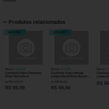
Publicidade
Produtos relacionados
44% OFF
30% OFF
Marca:
UVLINE
Marca:
UVLINE
Marca:
U
Camiseta Uvpro Feminino
Camiseta Uvpro Manga
Camiset
Preto Tamanho G
Longa Infantil Rosa Batom
Longa Inf
Tamanho 6
Tamanho
de R$ 179,99
de R$ 99,99
R$ 89
R$ 99,99
R$ 69,90