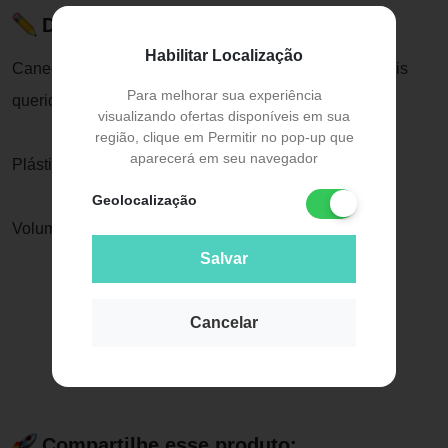
Descrição do Produto
Habilitar Localização
Caneca com o corpo decorado com o personagem mais
Para melhorar sua experiência
querido da criançada.
visualizando ofertas disponíveis em sua
região, clique em Permitir no pop-up que
aparecerá em seu navegador
Plástico.
Geolocalização
Volumetria: 360 ml. 11 x 8,7 x 10,2 cm
Salvar
Cancelar
Compartilhe esse produto: