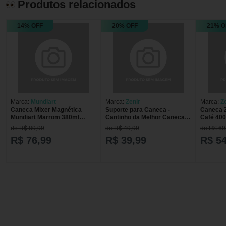
Produtos relacionados
14% OFF
20% OFF
21% O
Marca:
Mundiart
Marca:
Zenir
Marca:
Z
Caneca Mixer Magnética
Suporte para Caneca -
Caneca Z
Mundiart Marrom 380ml
Cantinho da Melhor Caneca
Café 40
BU0055 CANECA MIXER
Zenir SUPORTE P/CANECA
ZONACRI
de R$ 89,99
de R$ 49,99
de R$ 69
MAGNETICA MUNDIART
CANTINHO DA MELHOR
MAGGIE
380ML BU
CANE
R$ 76,99
R$ 39,99
R$ 54