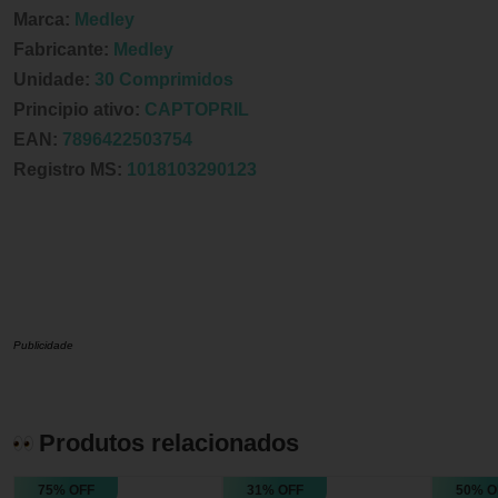
Marca:
Medley
Fabricante:
Medley
Unidade:
30 Comprimidos
Principio ativo:
CAPTOPRIL
EAN:
7896422503754
Registro MS:
1018103290123
Publicidade
Produtos relacionados
75% OFF
31% OFF
50% O