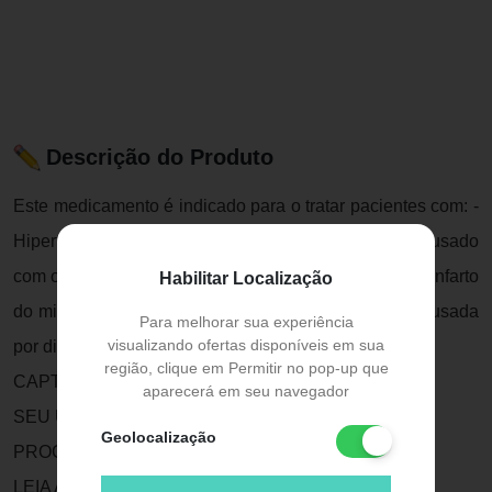
Descrição do Produto
Este medicamento é indicado para o tratar pacientes com: -
Hipertensão; - Insuficiência cardíaca congestiva (usado
com outros medicamentos - diuréticos e digitálicos); - Infarto
Habilitar Localização
do miocárdio; - Nefropatia diabética (doença renal causada
Para melhorar sua experiência
visualizando ofertas disponíveis em sua
por diabetes).
região, clique em Permitir no pop-up que
CAPTOPRIL 50MG É UM MEDICAMENTO.
aparecerá em seu navegador
SEU USO PODE TRAZER RISCOS.
Geolocalização
PROCURE UM MÉDICO OU UM FARMACÊUTICO.
LEIA A BULA