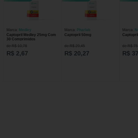
Marca:
Medley
Marca:
Pharlab
Marca:
N
Captopril Medley 25mg Com
Captopril 50mg
Captopri
30 Comprimidos
de R$ 10,78
de R$ 29,45
de R$ 75
R$ 2,67
R$ 20,27
R$ 37