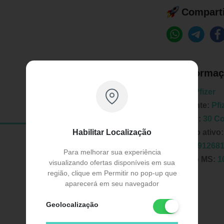
Comparti
Informaç
Marca:
Pfizer
Fabricante:
Pfi
Unidade:
30 Co
Habilitar Localização
Principio ativo
EAN:
7891268
Para melhorar sua experiência
Registro MS:
1
visualizando ofertas disponíveis em sua
região, clique em Permitir no pop-up que
aparecerá em seu navegador
Geolocalização