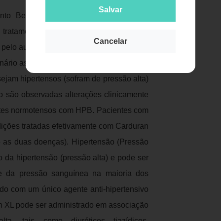
Salvar
ento Benigno da Próstata) Carduran XL
Publicidade
 tratamento dos sintomas da hiperplasia
Cancelar
 pelo aumento benigno da próstata), assim
rinário associada à HPB. Carduran XL pode
jam hipertensos (sofram de pressão alta)
 são observadas alterações clinicamente
entes normotensos com HPB. Pacientes com
ções tratadas efetivamente com Carduran
 as duas doenças). Hipertensão (Pressão
o da hipertensão (pressão alta) e pode ser
ole da pressão sanguínea na maioria dos
do com um único agente anti-hipertensivo
n XL pode ser administrado em associação
a, tais como diuréticos tiazídicos,