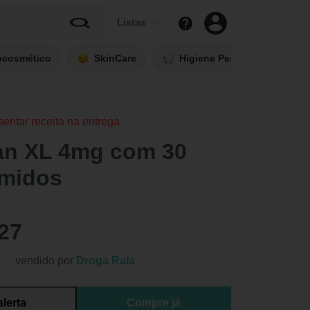
Listas
ocosmético
SkinCare
Higiene Pessoal
Fi
sentar receita na entrega
an XL 4mg com 30
midos
27
vendido por
Droga Raia
alerta
Compre já