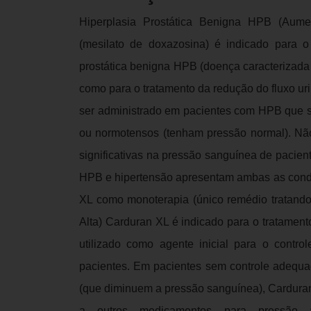
Hiperplasia Prostática Benigna HPB (Aum
(mesilato de doxazosina) é indicado para o
prostática benigna HPB (doença caracterizada
como para o tratamento da redução do fluxo u
ser administrado em pacientes com HPB que se
ou normotensos (tenham pressão normal). Não
significativas na pressão sanguínea de paci
HPB e hipertensão apresentam ambas as condi
XL como monoterapia (único remédio tratando
Alta) Carduran XL é indicado para o tratament
utilizado como agente inicial para o contr
pacientes. Em pacientes sem controle adequa
(que diminuem a pressão sanguínea), Cardura
a outros medicamentos para pressão alt