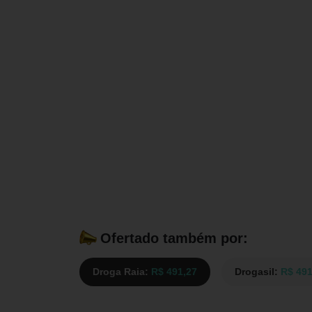
Ofertado também por:
Droga Raia:
R$ 491,27
Drogasil:
R$ 491