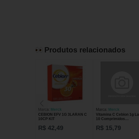
Produtos relacionados
Marca:
Merck
Marca:
Merck
CEBION EFV 1G 3LARAN C
Vitamina C Cebion 1g La
10CP KIT
10 Comprimidos
Efervescentes
R$ 42,49
R$ 15,79