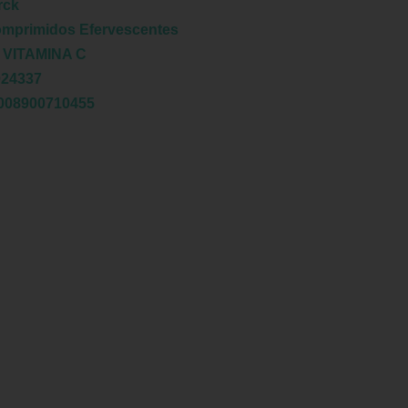
rck
omprimidos Efervescentes
:
VITAMINA C
024337
008900710455