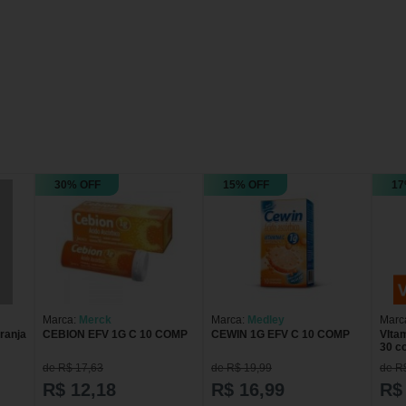
30% OFF
15% OFF
17
Marca:
Merck
Marca:
Medley
Marc
ranja
CEBION EFV 1G C 10 COMP
CEWIN 1G EFV C 10 COMP
VIta
30 c
efer
de R$ 17,63
de R$ 19,99
de R
R$ 12,18
R$ 16,99
R$