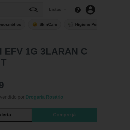
Listas
ocosmético
SkinCare
Higiene Pessoal
Fi
 EFV 1G 3LARAN C
IT
9
vendido por
Drogaria Rosário
alerta
Compre já