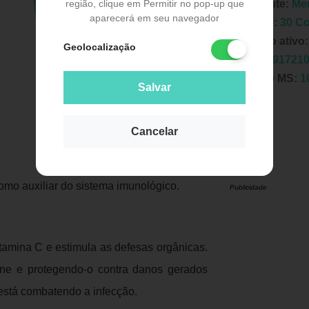
região, clique em Permitir no pop-up que
Fabricante:
Me
aparecerá em seu navegador
Unidade:
30 C
Principio ativo
Geolocalização
EAN:
7891721
Registro MS:
1
Salvar
Cancelar
omo auxiliar do sistema imunológico.
Publicidade
itamina C e estimula as defesas orgânicas.
ne e protegendo-o contra danos gerados
 está combatendo a infecção.