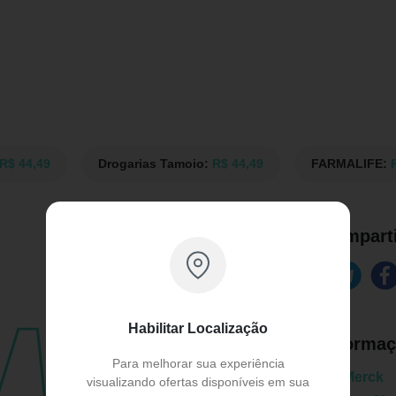
R$ 44,49
Drogarias Tamoio:
R$ 44,49
FARMALIFE:
Comparti
Habilitar Localização
Informaç
Para melhorar sua experiência
Marca:
Merck
visualizando ofertas disponíveis em sua