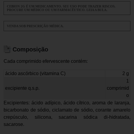
CEBION 2G É UM MEDICAMENTO. SEU USO PODE TRAZER RISCOS.
PROCURE UM MÉDICO OU UM FARMACÊUTICO. LEIA A BULA.
VENDA SOB PRESCRIÇÃO MÉDICA.
Composição
Cada comprimido efervescente contém:
ácido ascórbico (vitamina C)
2 g
1
excipiente q.s.p.
comprimid
o
Excipientes: ácido adípico, ácido cítrico, aroma de laranja,
bicarbonato de sódio, ciclamato de sódio, corante amarelo
crepúsculo, silicona, sacarina sódica di-hidratada,
sacarose.