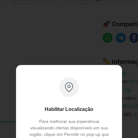
Comparti
Informaç
Marca:
Iag
Fabricante:
IA
Unidade:
5g
Principio ativo
EAN:
7896331
Habilitar Localização
Registro MS:
1
Para melhorar sua experiência
visualizando ofertas disponíveis em sua
região, clique em Permitir no pop-up que