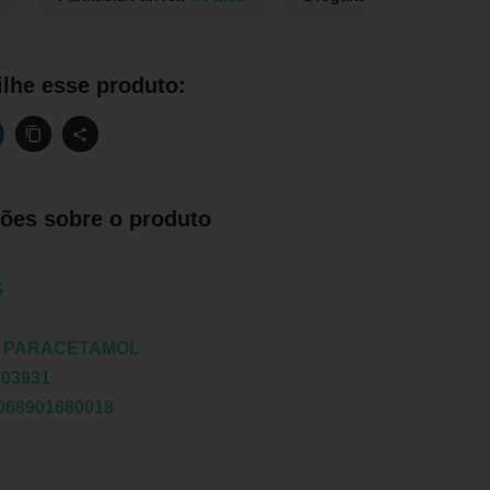
lhe esse produto:
ões sobre o produto
G
:
PARACETAMOL
703931
068901680018