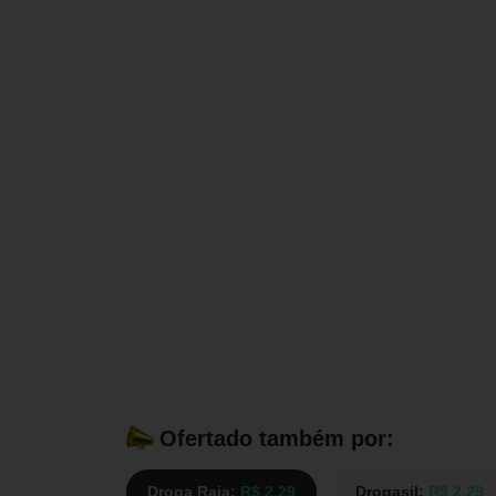
Ofertado também por:
Droga Raia:
R$ 2,29
Drogasil:
R$ 2,29