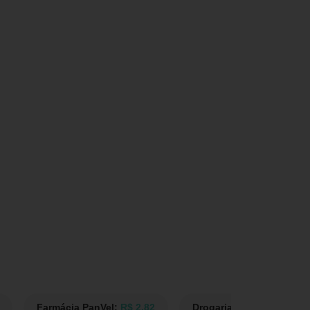
Farmácia PanVel:
R$ 2,82
Drogarias Tamoio:
R$ 2,