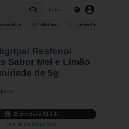
Listas
ocosmético
SkinCare
Higiene Pessoal
Fi
igripal Resfenol
s Sabor Mel e Limão
unidade de 5g
R$ 5,13
Economia de
R$ 2,84
vendido por
Droga Raia