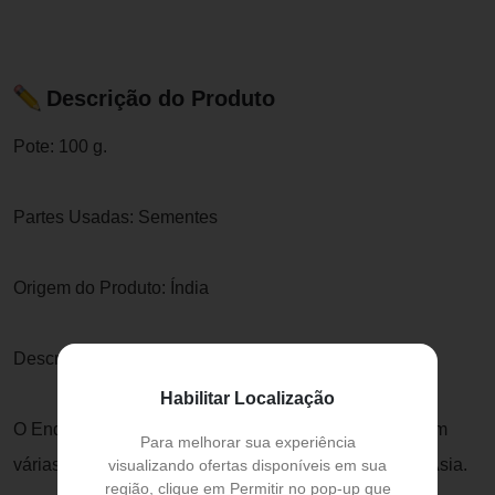
Descrição do Produto
Pote: 100 g.
Partes Usadas: Sementes
Origem do Produto: Índia
Descrição:
Habilitar Localização
O Endro é encontrado vegetando espontaneamente em
Para melhorar sua experiência
várias regiões do sul da Europa, no norte da África e Ásia.
visualizando ofertas disponíveis em sua
região, clique em Permitir no pop-up que