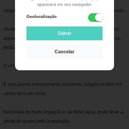
aparecerá em seu navegador
Vegeta em regiões onde predomina o clima tipo temperado.
Geolocalização
Atualmente, o Endro é cultivado em escala comercial em
Salvar
alguns países europeus, Paquistão, Alemanha, Romênia,
Índia, Japão e Estados Unidos.
Cancelar
O clima ideal para o eEndro é o do tipo mediterrâneo.
É uma planta extremamente resistente, adapta-se bem em
vários tipos de clima.
Necessita de muita irrigação e, se faltar água, pode levar a
perda de quase toda a produção.