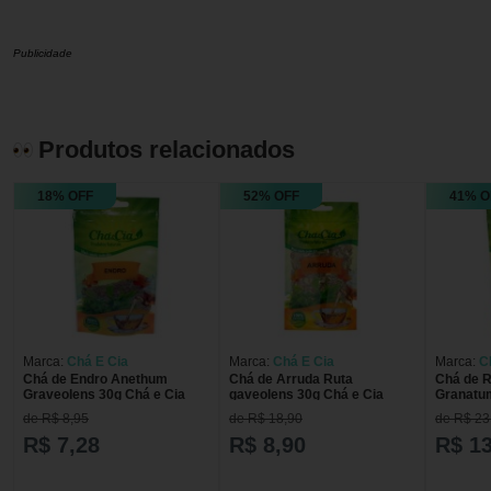
Publicidade
Produtos relacionados
18% OFF
52% OFF
41% O
Marca:
Chá E Cia
Marca:
Chá E Cia
Marca:
C
Chá de Endro Anethum
Chá de Arruda Ruta
Chá de 
Graveolens 30g Chá e Cia
gaveolens 30g Chá e Cia
Granatum
de R$ 8,95
de R$ 18,90
de R$ 23
R$ 7,28
R$ 8,90
R$ 13