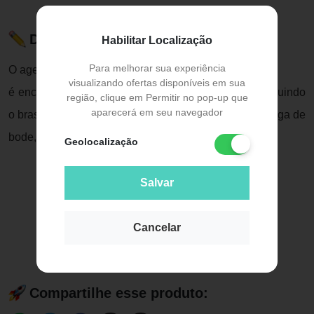
Descrição do Produto
Habilitar Localização
Para melhorar sua experiência
O ageratum conyzoides l.
visualizando ofertas disponíveis em sua
é encontrada em regiões tropicais e subtropicais, incluindo
região, clique em Permitir no pop-up que
aparecerá em seu navegador
o brasil, onde é mais conhecida como mentrasto, catinga de
bode, erva de são joão, matruço, entre outras
Geolocalização
Salvar
Cancelar
Compartilhe esse produto: