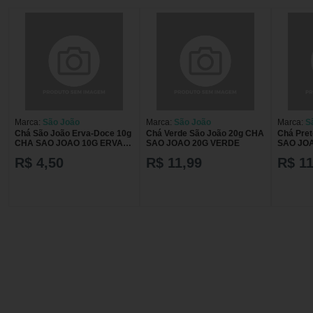
Marca:
São João
Marca:
São João
Marca:
S
Chá São João Erva-Doce 10g
Chá Verde São João 20g CHA
Chá Pre
CHA SAO JOAO 10G ERVA
SAO JOAO 20G VERDE
SAO JO
DOCE
R$ 4,50
R$ 11,99
R$ 11