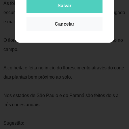
As folhas são lanceoladas ou oblongas, de cor verde-
Salvar
escura a verde-clara, superfície lisa ou levemente enrugada
e margens serrilhadas ou sinuosas.
Cancelar
O florescimento ocorre cerca de 4 meses após o plantio no
campo.
A colheita é feita no início do florescimento através do corte
das plantas bem próximo ao solo.
Nos estados de São Paulo e do Paraná são feitos dois a
três cortes anuais.
Sugestão: