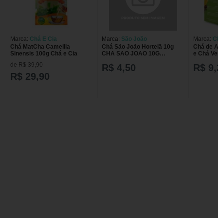
Marca:
Chá E Cia
Marca:
São João
Marca:
C
Chá MatCha Camellia
Chá São João Hortelã 10g
Chá de A
Sinensis 100g Chá e Cia
CHA SAO JOAO 10G
e Chá Ve
HORTELA
Sachês 
de R$ 39,90
R$ 4,50
R$ 9,
R$ 29,90