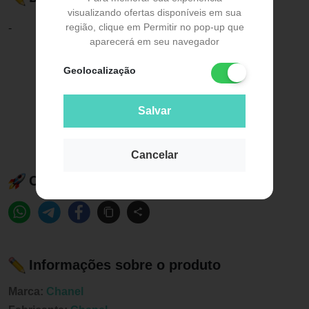
visualizando ofertas disponíveis em sua
região, clique em Permitir no pop-up que
-
aparecerá em seu navegador
Geolocalização
Salvar
Cancelar
Compartilhe esse produto:
Informações sobre o produto
Marca:
Chanel