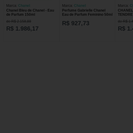
Marca:
Chanel
Marca:
Chanel
Marca:
C
Chanel Bleu de Chanel - Eau
Perfume Gabrielle Chanel
CHANEL
de Parfum 150ml
Eau de Parfum Feminino 50ml
TENDRE
de R$ 2.158,88
de R$ 1.
R$ 927,73
R$ 1.986,17
R$ 1.