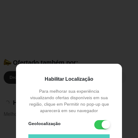
Ofertado também por:
Droga Raia:
R$ 2.212,37
Drogasil:
R$ 2.212,37
Habilitar Localização
Para melhorar sua experiência
visualizando ofertas disponíveis em sua
Histórico de preços
região, clique em Permitir no pop-up que
aparecerá em seu navegador
Melhor preço:
R$ 1.679,89
Geolocalização