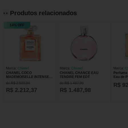
Produtos relacionados
14% OFF
Marca:
Chanel
Marca:
Chanel
Marca:
C
CHANEL COCO
CHANEL CHANCE EAU
Perfume 
MADEMOISELLE INTENSE
TENDRE FEM EDT
Eau de P
FEM EDP 100ml
de R$ 2.599,00
de R$ 1.487,99
R$ 9
R$ 2.212,37
R$ 1.487,98