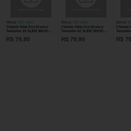
Marca:
São João
Marca:
São João
Marca:
S
Chinelo Slide Eva Branco
Chinelo Slide Eva Branco
Chinelo 
Tamanho 39 SLIDE MASC
Tamanho 42 SLIDE MASC
Tamanho
COR BRANCA TAM 39 4942
COR BRANCA TAM 42 4942
COR BRA
R$ 79,90
R$ 79,90
R$ 79