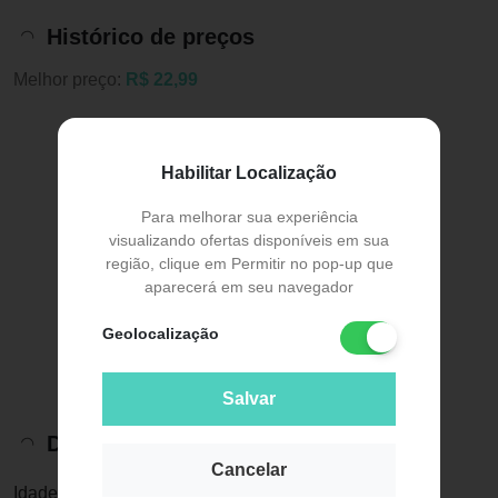
Histórico de preços
Melhor preço:
R$ 22,99
Habilitar Localização
Para melhorar sua experiência
visualizando ofertas disponíveis em sua
região, clique em Permitir no pop-up que
aparecerá em seu navegador
Geolocalização
Salvar
Descrição do Produto
Cancelar
Idade: +0 meses