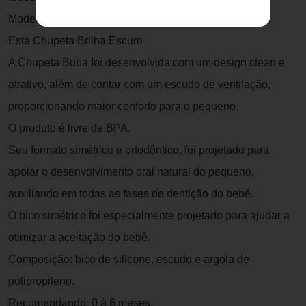
Modelo: 12662
Esta Chupeta Brilha Escuro
A Chupeta Buba foi desenvolvida com um design clean e
atrativo, além de contar com um escudo de ventilação,
proporcionando maior conforto para o pequeno.
O produto é livre de BPA.
Seu formato simétrico e ortodôntico, foi projetado para
apoiar o desenvolvimento oral natural do pequeno,
auxiliando em todas as fases de dentição do bebê.
O bico simétrico foi especialmente projetado para ajudar a
otimizar a aceitação do bebê.
Composição: bico de silicone, escudo e argola de
polipropileno.
Recomendando: 0 à 6 meses.