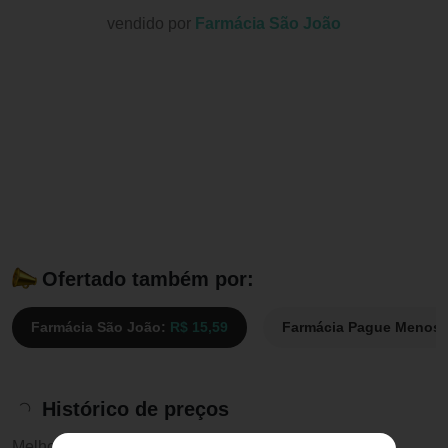
vendido por
Farmácia São João
Ofertado também por:
Farmácia São João:
R$ 15,59
Farmácia Pague Menos
Histórico de preços
Melhor preço:
R$ 15,59