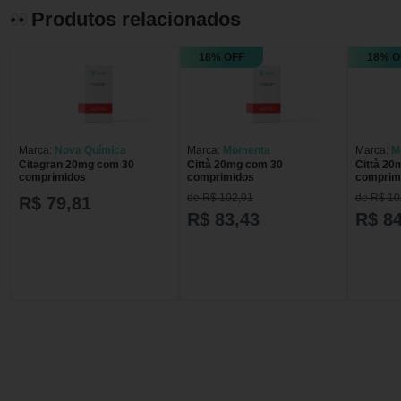
Produtos relacionados
18% OFF
18% O
Marca:
Nova Química
Marca:
Momenta
Marca:
M
Citagran 20mg com 30
Città 20mg com 30
Città 20
comprimidos
comprimidos
comprim
de R$ 102,91
de R$ 10
R$ 79,81
R$ 83,43
R$ 84