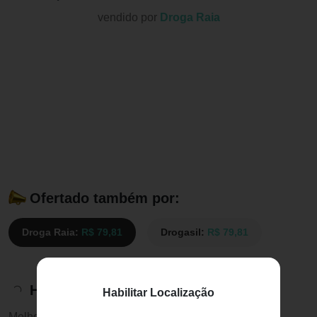
vendido por
Droga Raia
Ofertado também por:
Droga Raia:
R$ 79,81
Drogasil:
R$ 79,81
Histórico de preços
Habilitar Localização
Melhor preço:
R$ 79,81