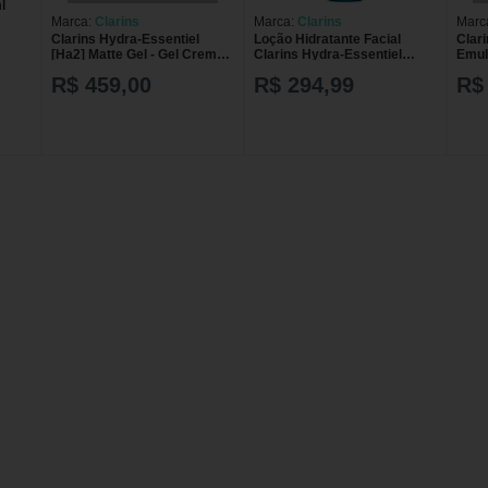
l
Marca:
Clarins
Marca:
Clarins
Marc
Clarins Hydra-Essentiel
Loção Hidratante Facial
Clar
[Ha2] Matte Gel - Gel Creme
Clarins Hydra-Essentiel
Emul
Facial Matte 75ml
FPS15 com 50ml
Hidr
R$ 459,00
R$ 294,99
R$