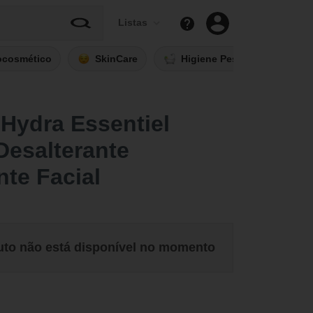
Listas
ocosmético
SkinCare
Higiene Pessoal
Fi
 Hydra Essentiel
Desalterante
nte Facial
uto não está disponível no momento