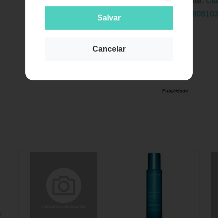
Fabricante:
Cla
EAN:
3380810
Salvar
Cancelar
Publicidade
s