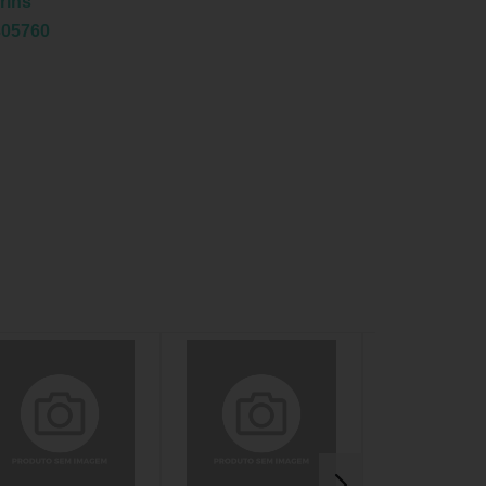
rins
305760