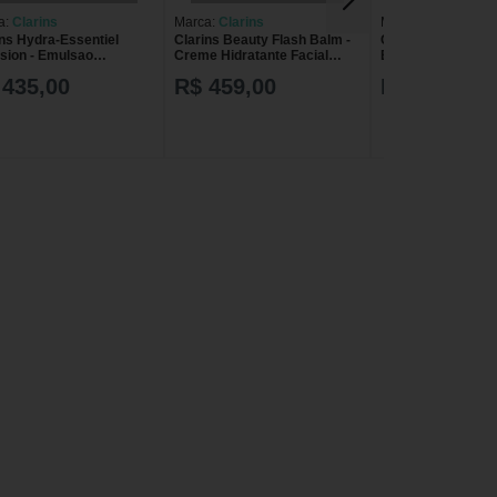
a:
Clarins
Marca:
Clarins
Marca:
Clarins
ins Hydra-Essentiel
Clarins Beauty Flash Balm -
Clarins Clarinsme
sion - Emulsao
Creme Hidratante Facial
Energizing Gel - Gel
atante 75ml
50ml
Hidratante Facial 
 435,00
R$ 459,00
R$ 455,00