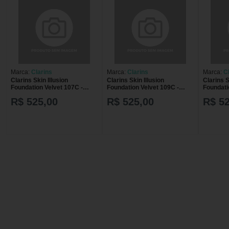
Marca:
Clarins
Marca:
Clarins
Marca:
C
Clarins Skin Illusion
Clarins Skin Illusion
Clarins S
Foundation Velvet 107C -
Foundation Velvet 109C -
Foundatio
Base Liquida 30ml
Base Liquida 30ml
Base Liq
R$ 525,00
R$ 525,00
R$ 5