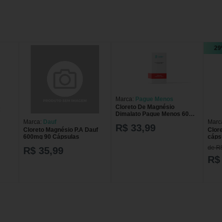
29
Marca:
Pague Menos
Cloreto De Magnésio
Dimalato Pague Menos 60
Cápsulas
Marca:
Dauf
Marc
R$ 33,99
Cloreto Magnésio P.A Dauf
Clor
600mg 90 Cápsulas
cáps
de R
R$ 35,99
R$