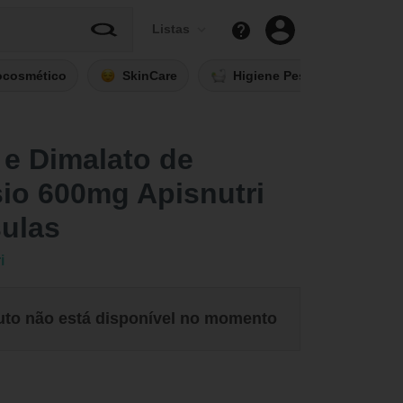
Listas
ocosmético
SkinCare
Higiene Pessoal
Fi
 e Dimalato de
io 600mg Apisnutri
sulas
i
uto não está disponível no momento