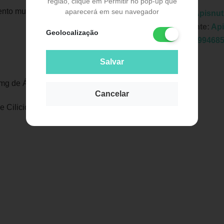
região, clique em Permitir no pop-up que
nto muscular.
aparecerá em seu navegador
Marca:
Apisnut
Fabricante:
Api
Geolocalização
EAN:
7899468
Salvar
mg de Ácido málico.
Cancelar
 Cilicio
Publicidade