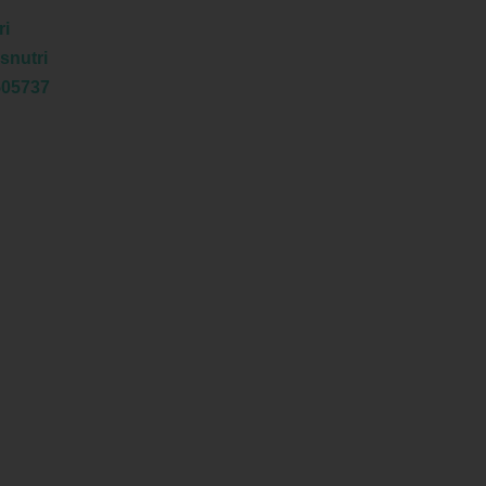
ri
snutri
505737