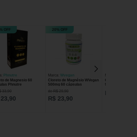
% OFF
20% OFF
a:
Phnutre
Marca:
Wvegan
Marca:
Elixir
eto de Magnesio 60
Cloreto de Magnésio WVegan
Cloreto de Magnési
ulas Phnutre
500mg 60 cápsulas
90 cápsulas
$ 33,90
de R$ 29,90
R$ 18,39
 23,90
R$ 23,90