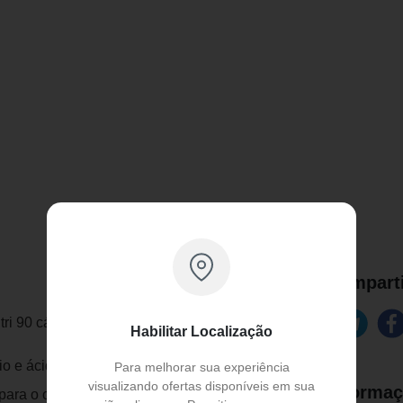
Comparti
ri 90 cápsulas
Habilitar Localização
io e ácido málico ( encontrado
Para melhorar sua experiência
visualizando ofertas disponíveis em sua
Informaç
 para o organismo. Ajuda na produção de