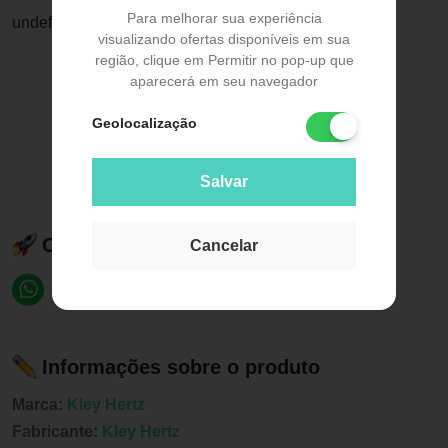
Para melhorar sua experiência
undefined
visualizando ofertas disponíveis em sua
região, clique em Permitir no pop-up que
aparecerá em seu navegador
Geolocalização
Salvar
Compartilhe esse produto:
Cancelar
Informações sobre o produto
Marca:
Kley Hertz
Fabricante:
Kley Hertz