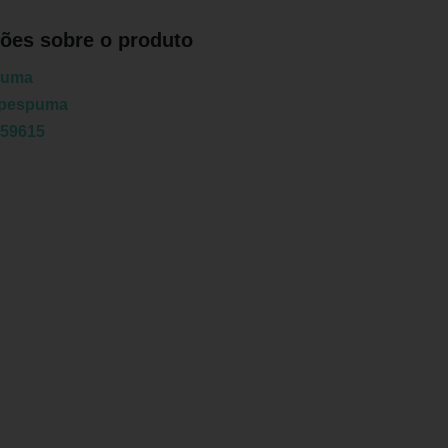
ões sobre o produto
puma
pespuma
359615