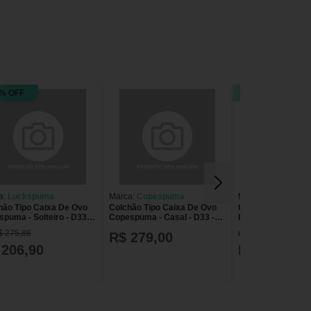
% OFF
20% OFF
a:
Luckspuma
Marca:
Copespuma
Marca:
Luckspum
hão Tipo Caixa De Ovo
Colchão Tipo Caixa De Ovo
Colchão Tipo Cai
puma - Solteiro - D33 -
Copespuma - Casal - D33 -
Luckspuma - Casal
e
Azul
Azul
$ 275,86
de R$ 380,55
R$ 279,00
 206,90
R$ 304,44