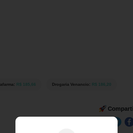
rafarma:
R$ 185,66
Drogaria Venancio:
R$ 186,20
Comparti