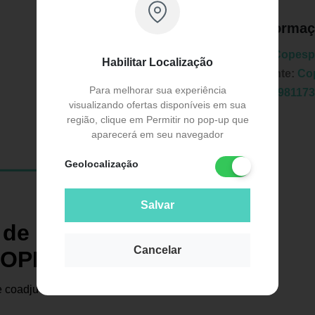
Informaç
Marca:
Copes
Habilitar Localização
Fabricante:
Co
Para melhorar sua experiência
EAN:
7898117
visualizando ofertas disponíveis em sua
região, clique em Permitir no pop-up que
aparecerá em seu navegador
Geolocalização
Salvar
Publicidade
de Ovo - Solteiro
Cancelar
- COPESPUMA
 coadjuvante no tratamento da úlcera de