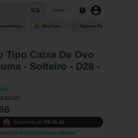
Listas
ocosmético
SkinCare
Higiene Pessoal
Fi
o Tipo Caixa De Ovo
ma - Solteiro - D28 -
uma
R$ 232,07
66
Economia de
R$ 46,41
dido por
Farmácia Pague Menos