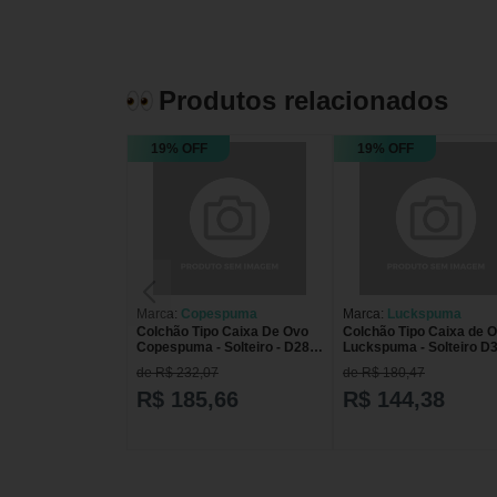
Produtos relacionados
19% OFF
19% OFF
Marca:
Copespuma
Marca:
Luckspuma
Colchão Tipo Caixa De Ovo
Colchão Tipo Caixa de 
Copespuma - Solteiro - D28 -
Luckspuma - Solteiro D3
Cinza
Cinza
de R$ 232,07
de R$ 180,47
R$ 185,66
R$ 144,38