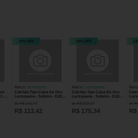
19% OFF
19% OFF
24
Marca:
luckspuma
Marca:
Luckspuma
Marc
Ovo
Colchão Tipo Caixa De Ovo
Colchão Tipo Caixa De Ovo
Colc
3 -
Luckspuma - Solteiro - D28 -
Luckspuma - Solteiro - D28 -
Lucks
Verde
Azul
Verd
de R$ 141,77
de R$ 219,17
de R
R$ 113,42
R$ 175,34
R$