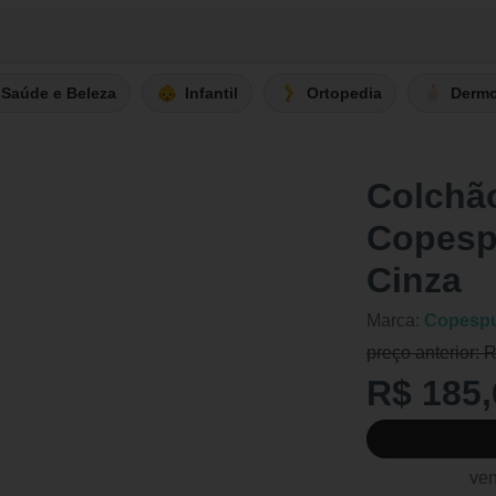
Saúde e Beleza
Infantil
Ortopedia
Derm
Colchã
Copespu
Cinza
Marca:
Copesp
preço anterior: 
R$ 185,
ven