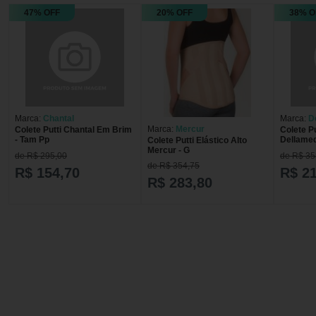
47% OFF
20% OFF
38% O
Marca:
Chantal
Marca:
D
Marca:
Mercur
Colete Putti Chantal Em Brim
Colete Pu
- Tam Pp
Dellame
Colete Putti Elástico Alto
Mercur - G
de R$ 295,00
de R$ 35
de R$ 354,75
R$ 154,70
R$ 2
R$ 283,80