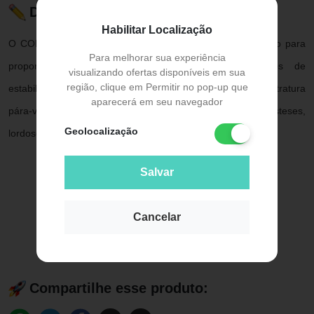
Descrição do Produto
Habilitar Localização
O COLETE EM BRIM PUTTI ALTO ORTOFLY foi elaborado para
Para melhorar sua experiência
proporcionar conforto e segurança, i
deal em casos de
visualizando ofertas disponíveis em sua
região, clique em Permitir no pop-up que
estabilização da coluna lombo-sacra, em casos de contratura
aparecerá em seu navegador
pára-vertebral, pós traumática, artroses, espondilolisteses,
Geolocalização
lordoses, pós-operatório e outras afecções da região.
Salvar
Cancelar
Compartilhe esse produto: